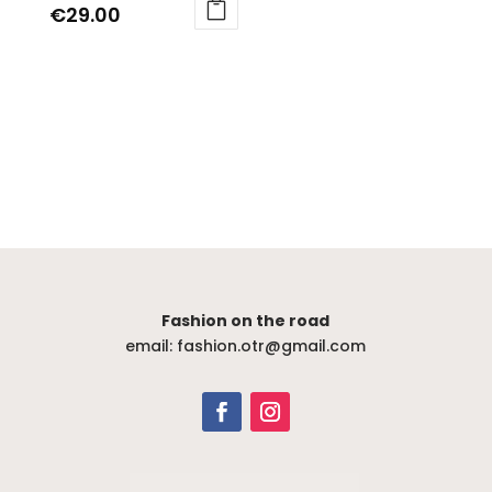
del
del
€
29.00
prodotto
prodotto
Questo
prodotto
ha
più
varianti.
Le
opzioni
possono
essere
scelte
Fashion on the road
nella
email: fashion.otr@gmail.com
pagina
del
prodotto