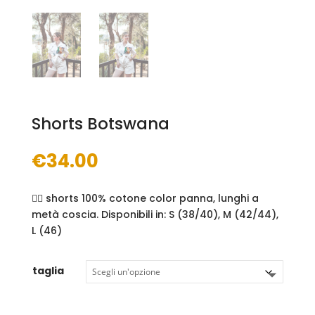
Shorts Botswana
€
34.00
👉🏻 shorts 100% cotone color panna, lunghi a
metà coscia. Disponibili in: S (38/40), M (42/44),
L (46)
taglia