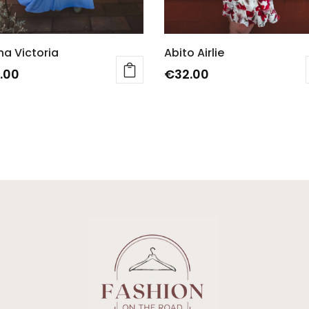
a Victoria
Abito Airlie
.00
€
32.00
to
otto
ti.
ni
ono
re
e
na