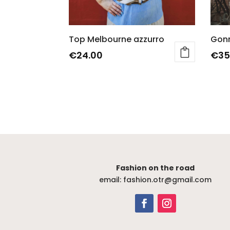
Top Melbourne azzurro
Gonn
€
24.00
€
35
Ques
prod
ha
più
varian
Le
opzio
poss
Fashion on the road
esse
email: fashion.otr@gmail.com
scelt
nella
pagi
del