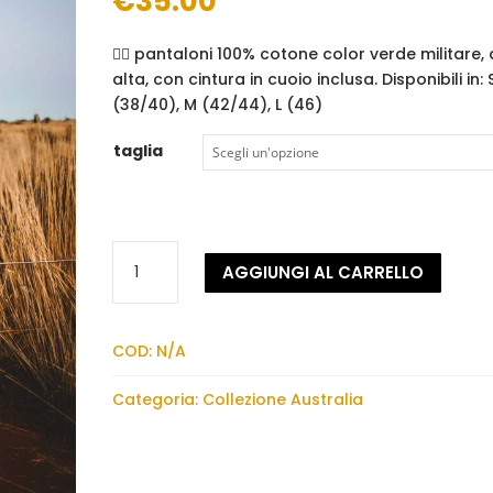
€
35.00
👉🏼 pantaloni 100% cotone color verde militare, 
alta, con cintura in cuoio inclusa. Disponibili in: 
(38/40), M (42/44), L (46)
taglia
Pantaloni
AGGIUNGI AL CARRELLO
Ayers
quantità
COD:
N/A
Categoria:
Collezione Australia