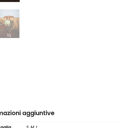
mazioni aggiuntive
taglia
S, M, L