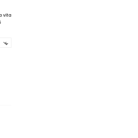
a vita
S