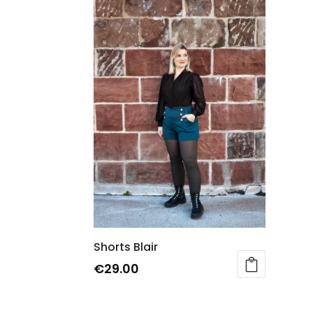
Shorts Blair
€
29.00
Questo
prodotto