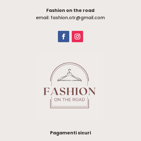
possono
Fashion on the road
essere
email: fashion.otr@gmail.com
scelte
nella
pagina
del
prodotto
Pagamenti sicuri