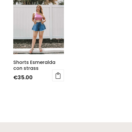
Shorts Esmeralda
con strass
€
35.00
Questo
prodotto
ha
più
varianti.
Le
opzioni